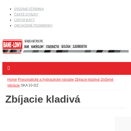
ÚVODNÁ STRÁNKA
ČASTÉ OTÁZKY
CERTIFIKÁTY
OBCHODNÉ PODMIENKY
Home
Pneumatické a hydraulické náradie
Zbíjacie kladivá
Znížené
vibrácie
SKA 10-DZ
Zbíjacie kladivá