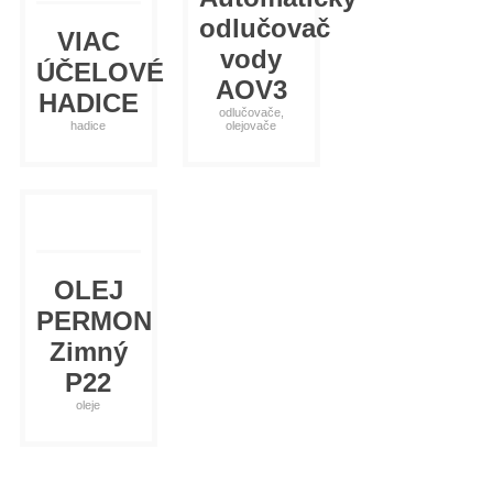
odlučovač
VIAC
vody
ÚČELOVÉ
AOV3
HADICE
odlučovače,
hadice
olejovače
OLEJ
PERMON
Zimný
P22
oleje