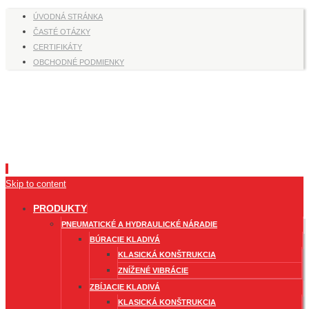
ÚVODNÁ STRÁNKA
ČASTÉ OTÁZKY
CERTIFIKÁTY
OBCHODNÉ PODMIENKY
Skip to content
PRODUKTY
PNEUMATICKÉ A HYDRAULICKÉ NÁRADIE
BÚRACIE KLADIVÁ
KLASICKÁ KONŠTRUKCIA
ZNÍŽENÉ VIBRÁCIE
ZBÍJACIE KLADIVÁ
KLASICKÁ KONŠTRUKCIA