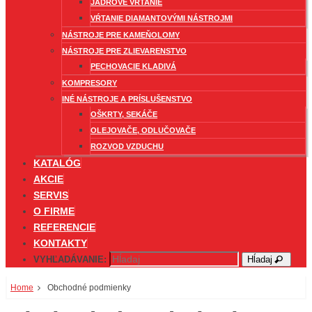
JADROVÉ VŔTANIE
VŔTANIE DIAMANTOVÝMI NÁSTROJMI
NÁSTROJE PRE KAMEŇOLOMY
NÁSTROJE PRE ZLIEVARENSTVO
PECHOVACIE KLADIVÁ
KOMPRESORY
INÉ NÁSTROJE A PRÍSLUŠENSTVO
OŠKRTY, SEKÁČE
OLEJOVAČE, ODLUČOVAČE
ROZVOD VZDUCHU
KATALÓG
AKCIE
SERVIS
O FIRME
REFERENCIE
KONTAKTY
VYHĽADÁVANIE:
Hĺadaj
Home
Obchodné podmienky